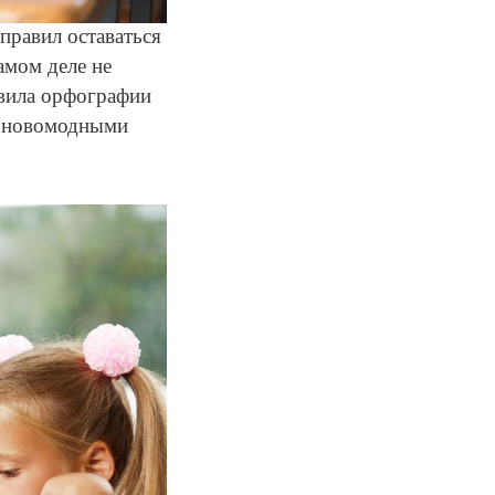
 правил оставаться
амом деле не
вила орфографии
с новомодными