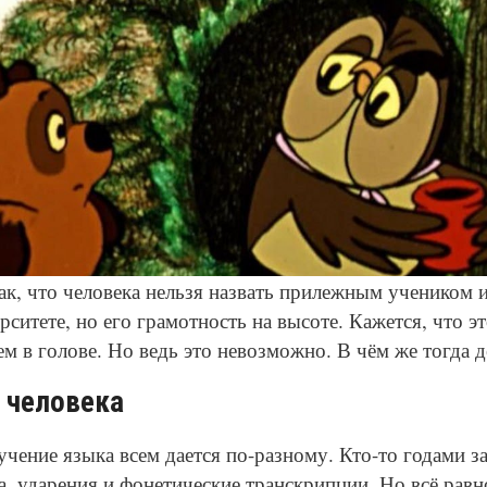
ак, что человека нельзя назвать прилежным учеником и
ситете, но его грамотность на высоте. Кажется, что э
ем в голове. Но ведь это невозможно. В чём же тогда д
 человека
учение языка всем дается по-разному. Кто-то годами з
, ударения и фонетические транскрипции. Но всё равн