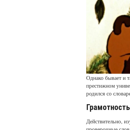
Однако бывает и т
престижном универ
родился со словар
Грамотность
Действительно, из
проверочные слова