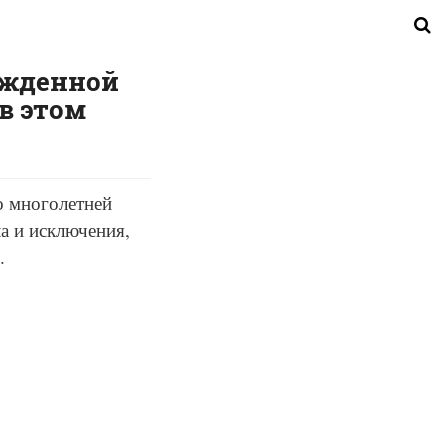
ожденной
в этом
о многолетней
а и исключения,
.