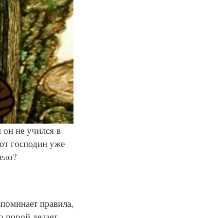
 он не учился в
тот господин уже
ело?
апоминает правила,
о порой делает