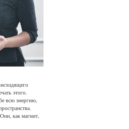
оисходящего
ечать этого.
бе всю энергию,
пространства.
Они, как магнит,