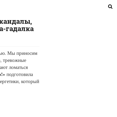
скандалы,
а-гадалка
лью. Мы приносим
е, тревожные
нают ломаться
о!»
подготовила
нергетики, который