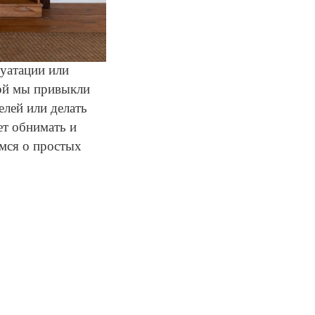
уатации или
ной мы привыкли
елей или делать
ет обнимать и
мся о простых