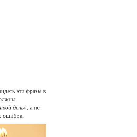
идеть эти фразы в
должны
твой день»,
а не
х ошибок.