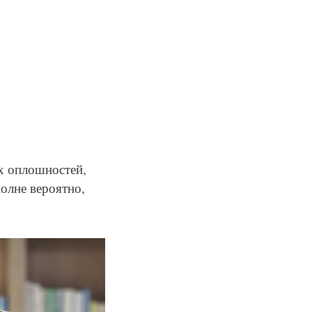
х оплошностей,
полне вероятно,