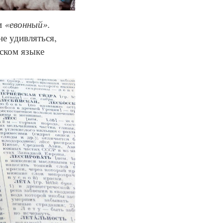
и
«евонный».
не удивляться,
сском языке