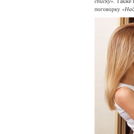
списку».
Также н
поговорку
«Над