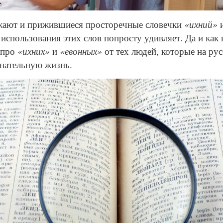
© Depositphotos
жают и прижившиеся просторечные словечки
«ихний»
использования этих слов попросту удивляет. Да и как 
 про
«ихних»
и
«евонных»
от тех людей, которые на ру
знательную жизнь.