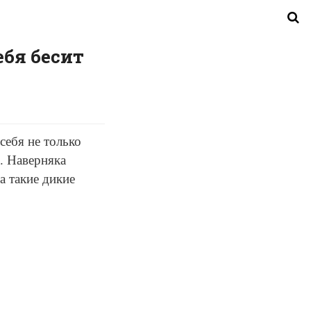
ебя бесит
себя не только
. Наверняка
а такие дикие