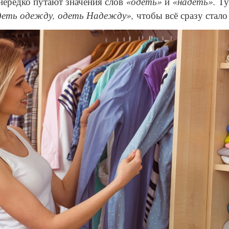
ередко путают значения слов
«одеть»
и
«надеть».
Ту
еть одежду, одеть Надежду»,
чтобы всё сразу стало 