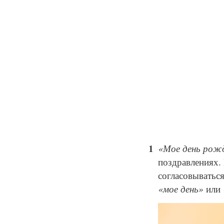
«Мое день рож
поздравлениях. 
согласовыватьс
«мое день»
или