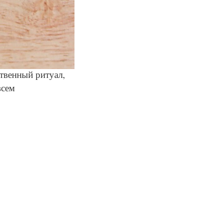
ственный ритуал,
всем