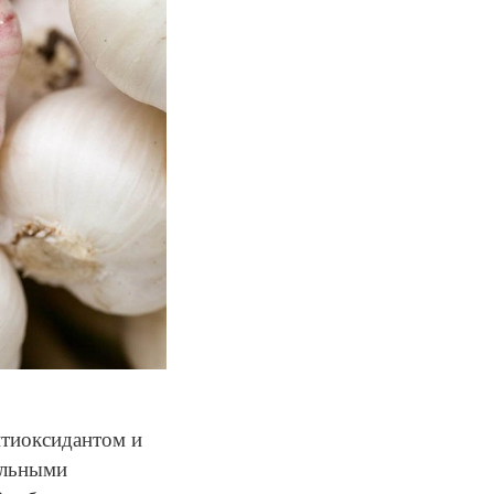
нтиоксидантом и
ельными