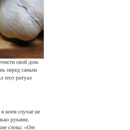
ечисти свой дом.
ень перед самым
л этот ритуал
 в коем случае не
ько руками.
кие слова:
«От