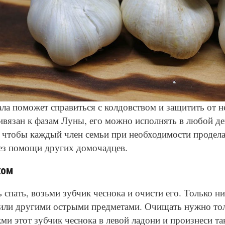
© Pexels
ала поможет справиться с колдовством и защитить от н
ивязан к фазам Луны, его можно исполнять в любой д
 чтобы каждый член семьи при необходимости продела
без помощи других домочадцев.
ком
 спать, возьми зубчик чеснока и очисти его. Только ни
или другими острыми предметами. Очищать нужно тол
ми этот зубчик чеснока в левой ладони и произнеси та