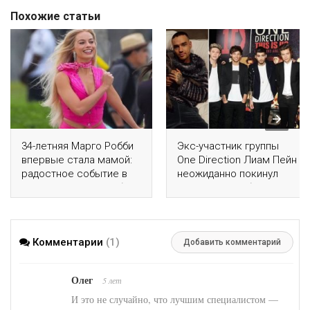
Похожие статьи
34-летняя Марго Робби
Экс-участник группы
впервые стала мамой:
One Direction Лиам Пейн
радостное событие в
неожиданно покинул
семье звезды «Барби»
этот мир, ему было
всего 31
Комментарии
(1)
Добавить комментарий
Олег
5 лет
И это не случайно, что лучшим специалистом —