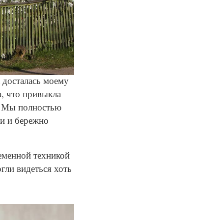
 досталась моему
а, что привыкла
я. Мы полностью
ли и бережно
еменной техникой
гли видеться хоть