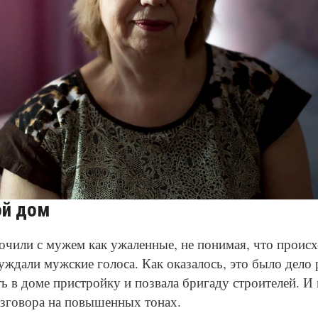
© Depositphotos
ой дом
очили с мужем как ужаленные, не понимая, что происх
уждали мужские голоса. Как оказалось, это было дело
ь в доме пристройку и позвала бригаду строителей. И в
азговора на повышенных тонах.