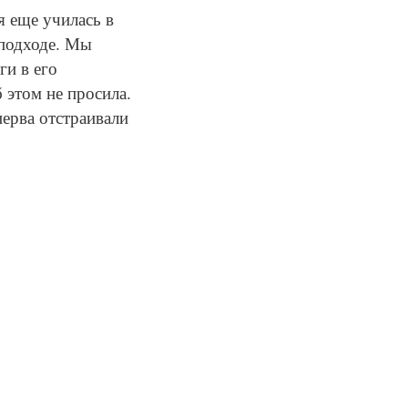
я еще училась в
 подходе. Мы
ги в его
б этом не просила.
перва отстраивали