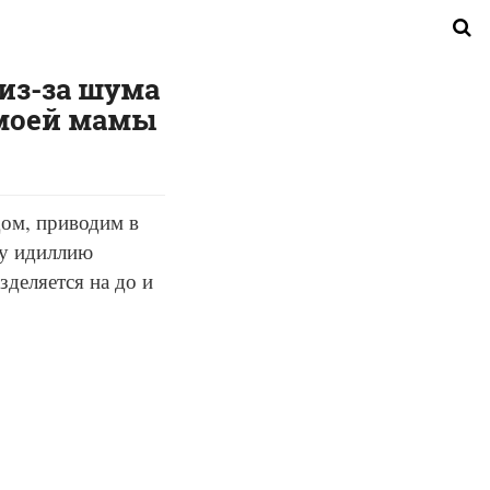
 из-за шума
к моей мамы
ом, приводим в
ту идиллию
зделяется на до и