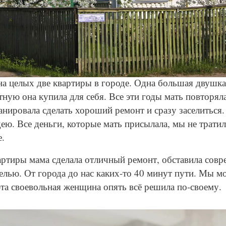
© Depositphotos
на целых две квартиры в городе. Одна большая двушка
ную она купила для себя. Все эти годы мать повторял
анировала сделать хороший ремонт и сразу заселитьс
ею. Все деньги, которые мать присылала, мы не трати
е.
артиры мама сделала отличный ремонт, обставила совр
елью. От города до нас каких-то 40 минут пути. Мы мо
та своевольная женщина опять всё решила по-своему.