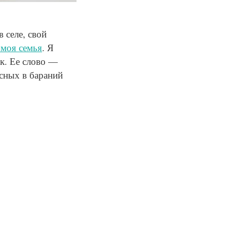
 селе, свой
 моя семья
. Я
ек. Ее слово —
асных в бараний