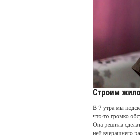
Строим жил
В 7 утра мы подск
что-то громко обс
Она решила сделат
ней вчерашнего р