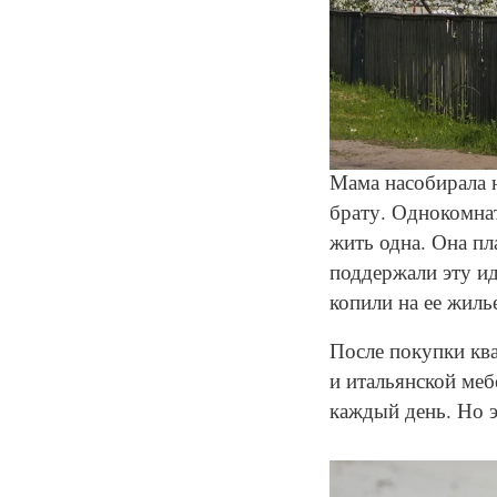
Мама насобирала 
брату. Однокомнат
жить одна. Она пл
поддержали эту ид
копили на ее жиль
После покупки кв
и итальянской меб
каждый день. Но э