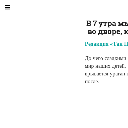
В 7 утра м
во дворе, 
Редакция «Так П
До чего сладкими
мир наших детей, 
врывается ураган 
после.