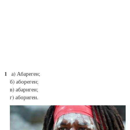
а) Абареген;
б) абореген;
в) абариген;
г) абориген.