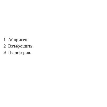
о
и
Аб
р
ген.
ъе
Вз
рошить.
е
и
П
р
ферия.