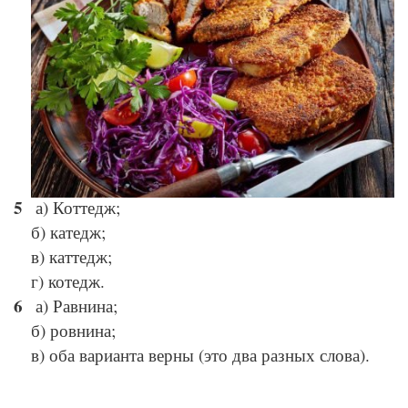
© Depositphotos
а) Коттедж;
б) катедж;
в) каттедж;
г) котедж.
а) Равнина;
б) ровнина;
в) оба варианта верны (это два разных слова).