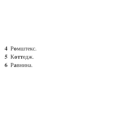
о
Р
мштекс.
отт
К
едж.
а
Р
внина.