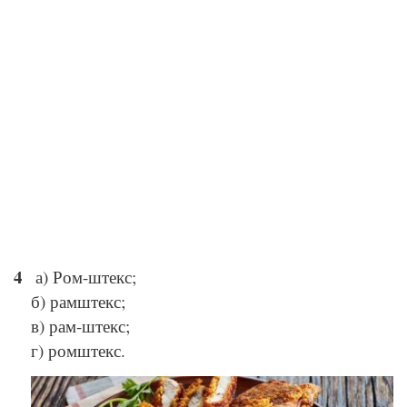
а) Ром-штекс;
б) рамштекс;
в) рам-штекс;
г) ромштекс.