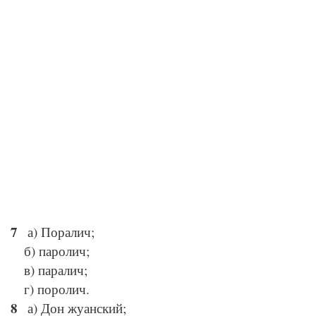
а) Поралич;
б) паролич;
в) паралич;
г) поролич.
а) Дон жуанский;