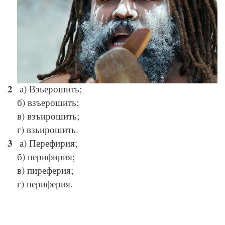
© Depositphotos
а) Взьерошить;
б) взъерошить;
в) взъирошить;
г) взьирошить.
а) Перефирия;
б) перифирия;
в) пиреферия;
г) периферия.