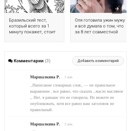
Бразильский тест,
Оля готовила ужин мужу
который всего за 1
и всё думала о том, что
минуту покажет, стоит
за 8 лет совместной
ли тебе опасаться
жизни не слышала от
деменции
него слов любви
Комментарии
(3)
Добавить комментарий
Маршалкина Р.
5 лет
,,Написание словарных слов,, — не правильное
выражение , все равно, что сказать ,,масло масляное
,, Нет, я раньше это не говорила, Но можете не
опубликовать, хотя все равно ваш заголовок не
правильный.
Маршалкина Р.
5 лет