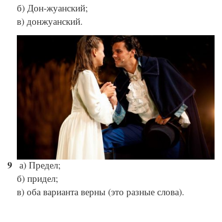
б) Дон-жуанский;
в) донжуанский.
© Depositphotos
а) Предел;
б) придел;
в) оба варианта верны (это разные слова).