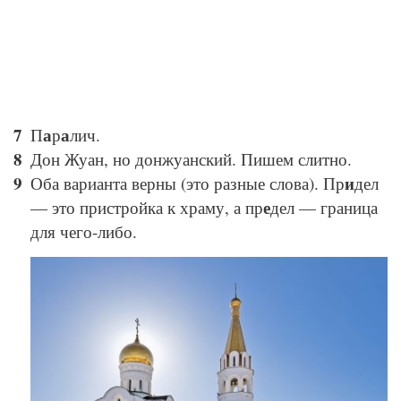
а
а
П
р
лич.
Дон Жуан, но донжуанский. Пишем слитно.
и
Оба варианта верны (это разные слова). Пр
дел
е
— это пристройка к храму, а пр
дел — граница
для чего-либо.