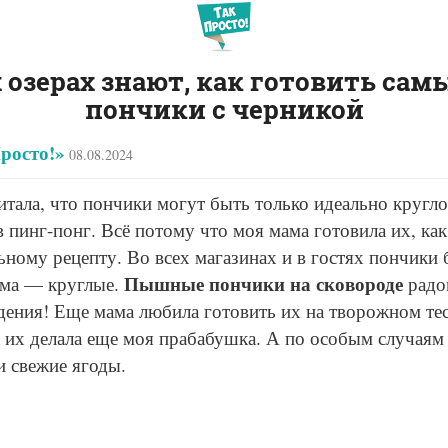
 озерах знают, как готовить са
пончики с черникой
росто!»
08.08.2024
читала, что пончики могут быть только идеально кругл
 пинг-понг. Всё потому что моя мама готовила их, как
ному рецепту. Во всех магазинах и в гостях пончики 
Пышные пончики на сковороде
ома — круглые.
радо
дения! Еще мама любила готовить их на творожном тес
к их делала еще моя прабабушка. А по особым случаям
и свежие ягоды.