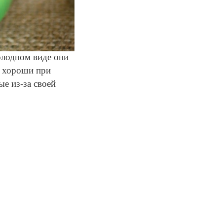
олодном виде они
и хороши при
е из-за своей