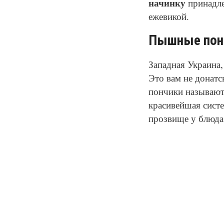
начинку
принадле
ежевикой.
Пышные понч
Западная Украина
Это вам не донатс
пончики называют
красивейшая систе
прозвище у блюд