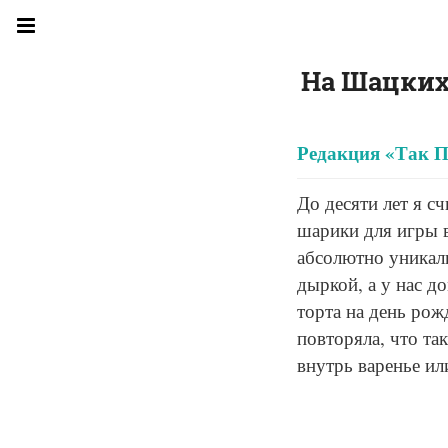
На Шацких
Редакция «Так П
До десяти лет я с
шарики для игры в
абсолютно уникаль
дыркой, а у нас д
торта на день рож
повторяла, что та
внутрь варенье ил