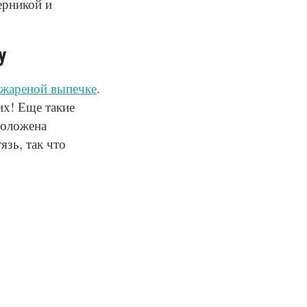
ерникой и
у
 жареной выпечке
.
их! Еще такие
положена
язь, так что