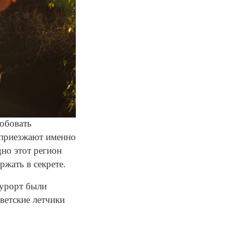
робовать
а приезжают именно
но этот регион
жать в секрете.
курорт были
оветские летчики