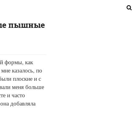
мые пышные
ой формы, как
 мне казалось, по
были плоские и с
вали меня больше
те и часто
 она добавляла