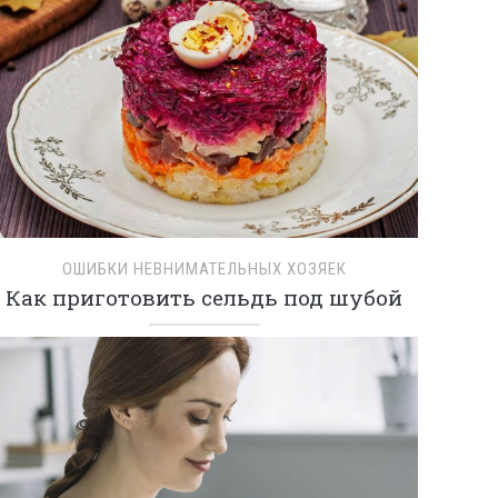
ОШИБКИ НЕВНИМАТЕЛЬНЫХ ХОЗЯЕК
Как приготовить сельдь под шубой