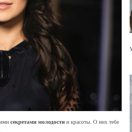
секретами молодости
оими
и красоты. О них тебе
»
.