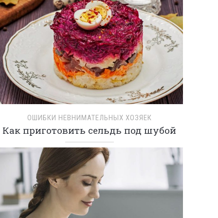
ОШИБКИ НЕВНИМАТЕЛЬНЫХ ХОЗЯЕК
Как приготовить сельдь под шубой