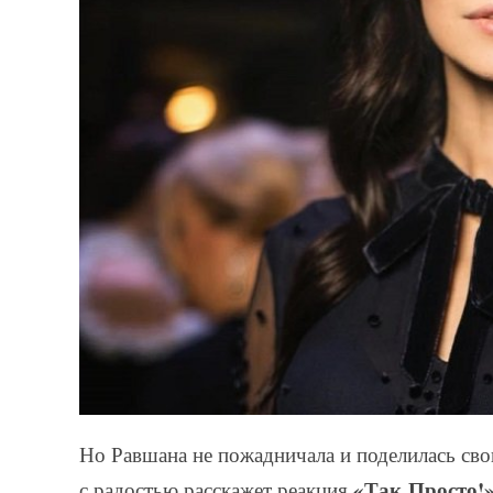
Но Равшана не пожадничала и поделилась св
«Так Просто!
с радостью расскажет реакция