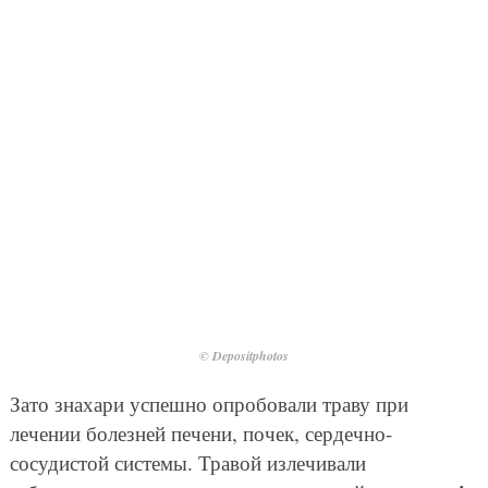
© Depositphotos
Зато знахари успешно опробовали траву при
лечении болезней печени, почек, сердечно-
сосудистой системы. Травой излечивали
заболевания головного мозга и нервной системы. А
настойками астрагала выхаживали и стариков, и
детей после затяжных болезней.
Сегодня астрагал применяют даже для лечения
онкологических заболеваний. Дело в том, что эта