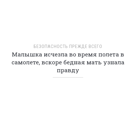
ОТКРОВЕНИЕ БАРАХОЛЬЩИЦЫ
Муж насмехался надо мной из-за старого
яйца, которое я купила на барахолке, но
потом оно открылось
О НАС
КОНТАКТ
РЕКЛАМА
ПОЛИТИКА КОНФИДЕНЦИАЛЬНОСТИ
©
TAKPROSTO.CC
2014-2026. ВСЕ ПРАВА ЗАЩИЩЕНЫ.