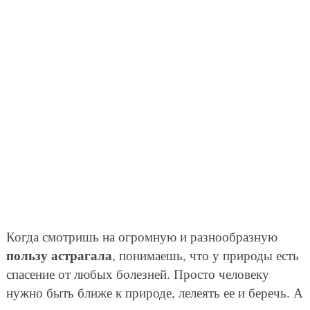
ПОДЕЛИТЬСЯ
ПРЕДЫДУЩАЯ
СЛЕДУЮЩАЯ
АВТОР СТАТЬИ
Богдан Стасюк
Мечтает, чтобы люди бережнее относились к природе. В
будущем планирует заниматься охраной диких животных,
защитой окружающей среды и прочими полезными
делами, которые улучшат состояние планеты. Богдан
считает, что в таком труде больше смысла, чем в каком-
либо другом! Хочет однажды вернуться в Финляндию,
поразившую его кристально чистыми озерами и
доброжелательными людьми. Также хотел бы приехать в