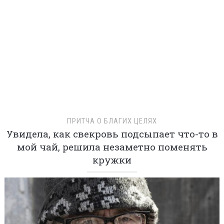
ТИХАЯ СТАРОСТЬ
Сын оставил старенького отца одного в
холодном доме, однажды утром к
дряхлой избушке подкатил дорогой
автомобиль