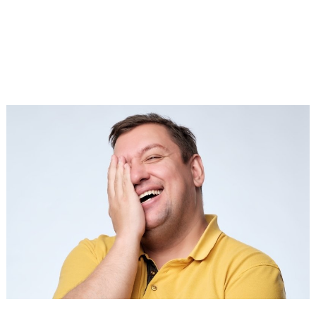
противопоказан разве что беременным или тем, кто
имеет индивидуальную непереносимость растения.
аллергических
А потому, если не ведаешь об
особенностях своего организма
, то начинай
применять астрагал осторожно, а при появлении
непредвиденных реакций консультируйся с врачом.
Ads