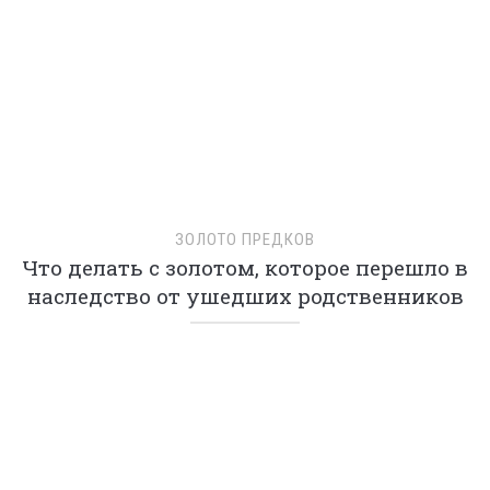
НЕОЖИДАННЫЙ УДАР
Внезапный уход мужа меня подкосил, а
когда я увидела его завещание, и вовсе
потеряла дар речи