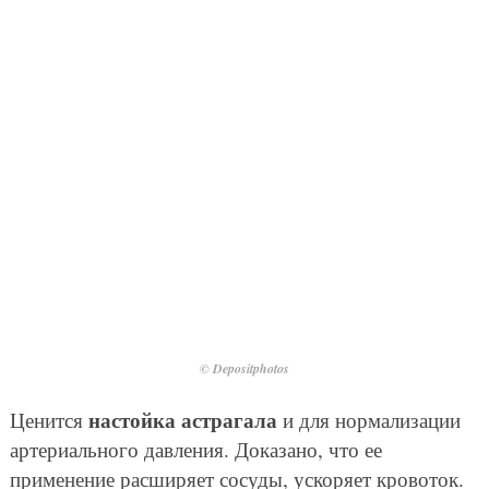
© Depositphotos
настойка астрагала
Ценится
и для нормализации
артериального давления. Доказано, что ее
применение расширяет сосуды, ускоряет кровоток.
К тому же отвары травы служат прекрасным
антидепрессантом, успокаивают, обладают
потогонным и мочегонным свойствами, замедляют
старение и омолаживают кожу.
Ads