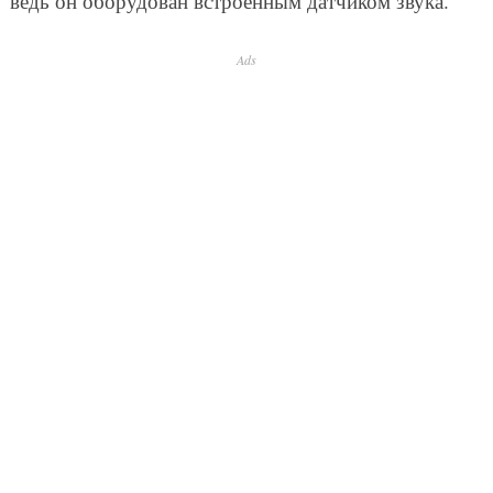
ведь он оборудован встроенным датчиком звука.
Ads