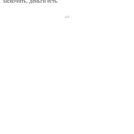
заскочить, деньги есть.
Ads