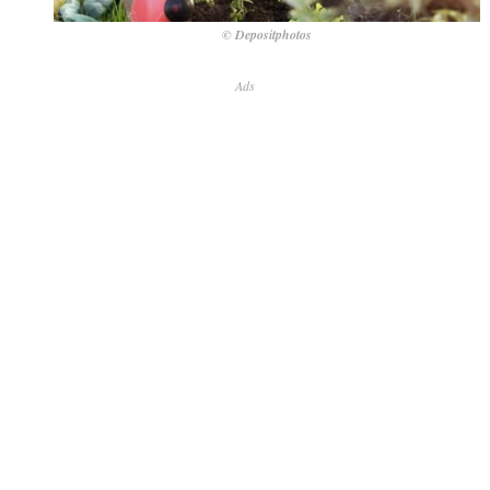
© Depositphotos
Ads