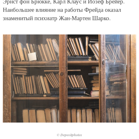
Эрнст фон Брюкке, Карл Клаус и Йозеф Брейер.
Наибольшее влияние на работы Фрейда оказал
знаменитый психиатр Жан-Мартен Шарко.
© Depositphotos