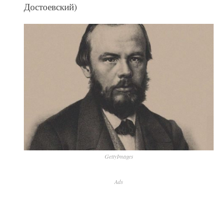
Достоевский)
GettyImages
Ads