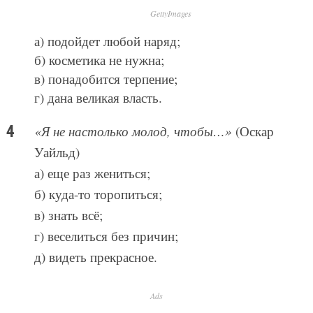
GettyImages
а) подойдет любой наряд;
б) косметика не нужна;
в) понадобится терпение;
г) дана великая власть.
«Я не настолько молод, чтобы…»
(Оскар
Уайльд)
а) еще раз жениться;
б) куда-то торопиться;
в) знать всё;
г) веселиться без причин;
д) видеть прекрасное.
Ads