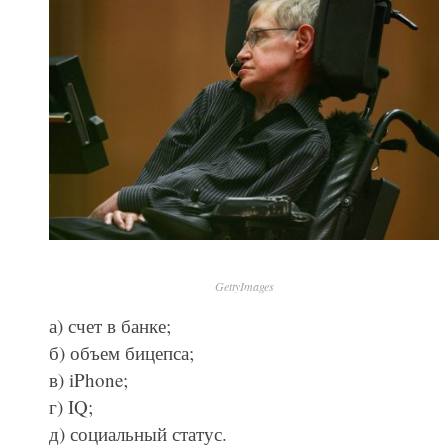
GettyImages
а) счет в банке;
б) объем бицепса;
в) iPhone;
г) IQ;
д) социальный статус.