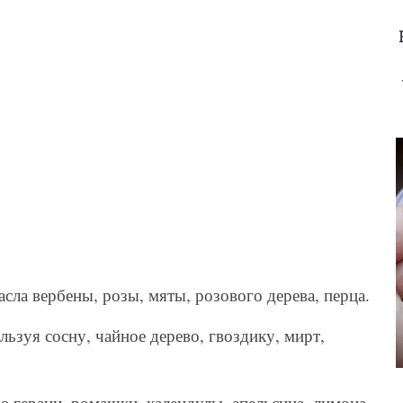
сла вербены, розы, мяты, розового дерева, перца.
ьзуя сосну, чайное дерево, гвоздику, мирт,
герани, ромашки, календулы, апельсина, лимона,