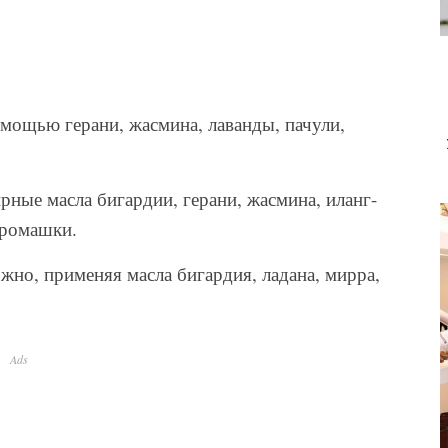
мощью герани, жасмина, лаванды, пачули,
ные масла бигардии, герани, жасмина, иланг-
 ромашки.
но, применяя масла бигардия, ладана, мирра,
Ads