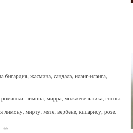
бигардия, жасмина, сандала, иланг-иланга,
 ромашки, лимона, мирра, можжевельника, сосны.
 лимону, мирту, мяте, вербене, кипарису, розе.
Ads