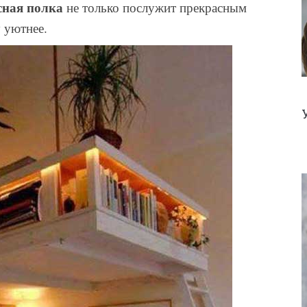
сная полка
не только послужит прекрасным
 уютнее.