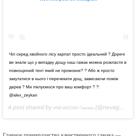
Чіл серед хвойного лісу карпат просто ідеальний ? Доречі
ви знали що у випадку дощу наш гамак можна розкласти в
повноцінний тент який не промокне? ? Або ж просто
закутатися в нього і перечекати дощ, зависаючи поміж
дерев ? Ми піклуємося про ваш комфорт ? ?:
@alex_zeykan
A post shared by
(@nevagomi) on
#NEVAGOMI Гамаки
Главное преимущество качественного гамака —