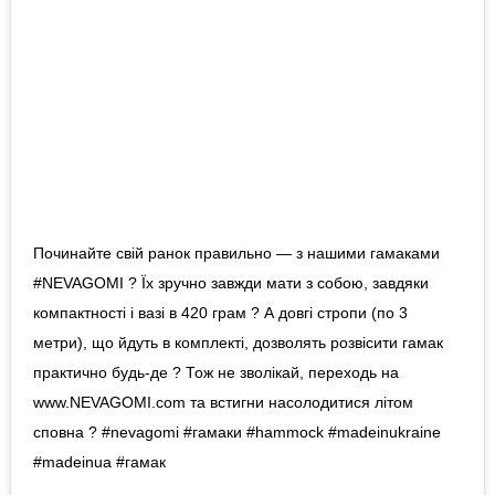
Починайте свій ранок правильно — з нашими гамаками
#NEVAGOMI ? Їх зручно завжди мати з собою, завдяки
компактності і вазі в 420 грам ? А довгі стропи (по 3
метри), що йдуть в комплекті, дозволять розвісити гамак
практично будь-де ? Тож не зволікай, переходь на
www.NEVAGOMI.com та встигни насолодитися літом
сповна ? #nevagomi #гамаки #hammock #madeinukraine
#madeinua #гамак