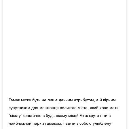
Гамак може бути не лише дачним атрибутом, а й вірним
супутником для мешканця великого міста, який хоче мати
"сієсту" фактично в будь-якому місці! Як ж круто піти в
найближчий парк з гамаком, і взяти з собою улюблену