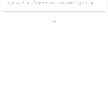
A post shared by
(@nevagomi) on
#NEVAGOMI Гамаки
Ads