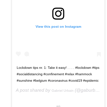
View this post on Instagram
Lockdown tips nr. 1: Take it easy! . . . . #lockdown #tips
#socialdistancing #confinement #relax #hammock
#sunshine #belgium #coronavirus #covid19 #epidemic
A post shared by
(@gaburbain) on
Gabriel Urbain
Ads