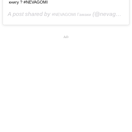
книгу ? #NEVAGOMI
A post shared by
(@nevagomi) on
#NEVAGOMI Гамаки
Ads