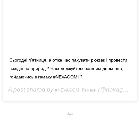
Сьогодні п’ятниця, а отже час пакувати рюкзак і провести
вихідні на природі? Насолоджуйтеся кожним днем літа,
гойдаючись в гамаку #NEVAGOMI ?
A post shared by
(@nevagomi) on
#NEVAGOMI Гамаки
Ads