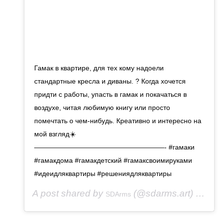
Гамак в квартире, для тех кому надоели
стандартные кресла и диваны. ? Когда хочется
придти с работы, упасть в гамак и покачаться в
воздухе, читая любимую книгу или просто
помечтать о чем-нибудь. Креативно и интересно на
мой взгляд☀️
———————————————————- #гамаки
#гамакдома #гамакдетский #гамаксвоимируками
#идеидляквартиры #решениядляквартиры
A post shared by
(@sdarms.art) on
SDArms
Oc