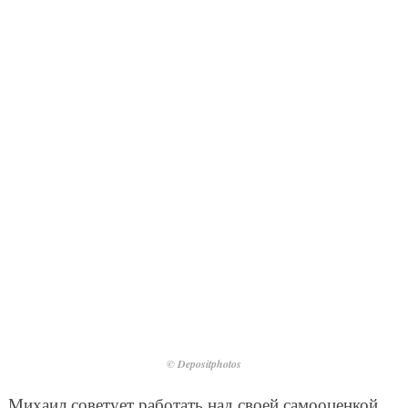
© Depositphotos
Михаил советует работать над своей самооценкой,