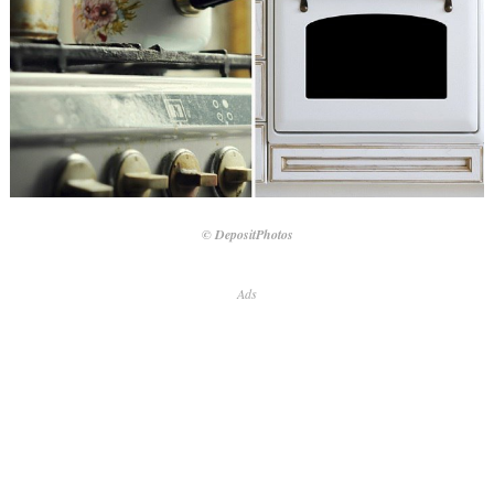
© DepositPhotos
Ads