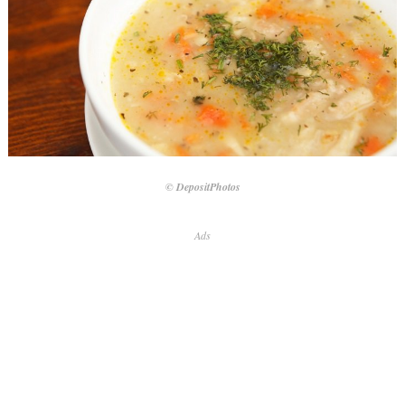
© DepositPhotos
Ads