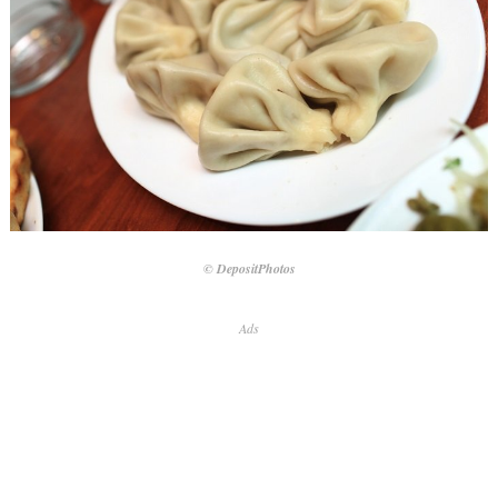
© DepositPhotos
Ads