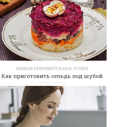
ОШИБКИ НЕВНИМАТЕЛЬНЫХ ХОЗЯЕК
Как приготовить сельдь под шубой