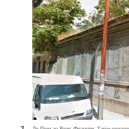
Ле-Пюи-ан-Веле, Франция. Такое ощущен