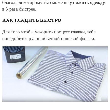
утюжить одежду
благодаря которому ты сможешь
в 3 раза быстрее.
КАК ГЛАДИТЬ БЫСТРО
Для того чтобы ускорить процесс глажки, тебе
понадобится рулон обычной пищевой фольги.