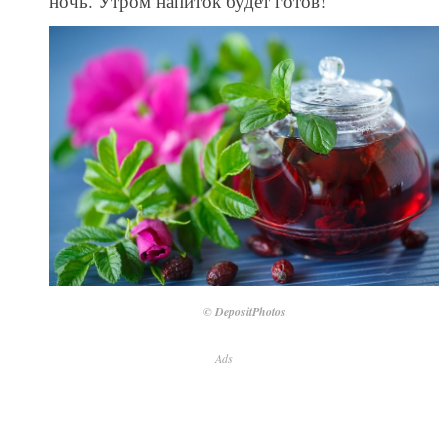
ночь. Утром напиток будет готов!
© DepositPhotos
Ads