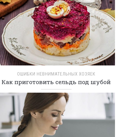
ОШИБКИ НЕВНИМАТЕЛЬНЫХ ХОЗЯЕК
Как приготовить сельдь под шубой