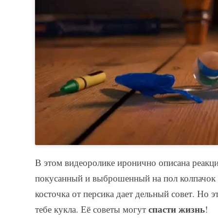
В этом видеоролике иронично описана реакци
покусанный и выброшенный на пол колпачок 
косточка от персика дает дельный совет. Но э
спасти жизнь
тебе кукла. Её советы могут
!