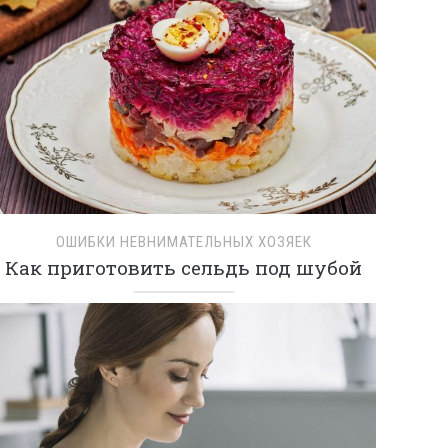
ОШИБКИ НЕВНИМАТЕЛЬНЫХ ХОЗЯЕК
Как приготовить сельдь под шубой