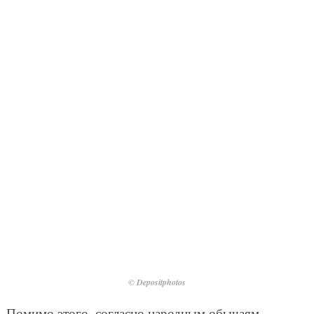
© Depositphotos
Помимо этого, согласно народным обычаям,