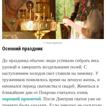
© Depositphotos
Осенний праздник
До праздника обычно люди успевали собрать весь
урожай и завершить возделывание полей. С
наступлением холодов скот ставили на зимовку. У
тружеников появлялось время на личную жизнь, и
начинался период сватовства и свадеб. Жениться в
ближайшие дни от Покрова считалось очень
хорошей приметой
. После Дмитрия сватов уже не
принято было засылать. Если девушку не сосватали