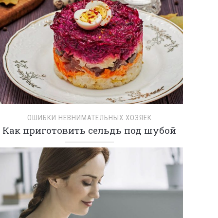
ОШИБКИ НЕВНИМАТЕЛЬНЫХ ХОЗЯЕК
Как приготовить сельдь под шубой