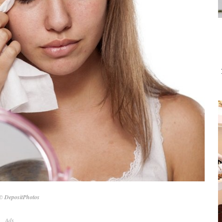
© DepositPhotos
Ads