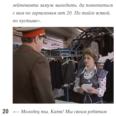
лейтенанта замуж выходить, да помотаться
с ним по гарнизонам лет 20. По тайге всякой,
по пустыне»
.
«— Молодец ты, Катя! Мы своим ребятам