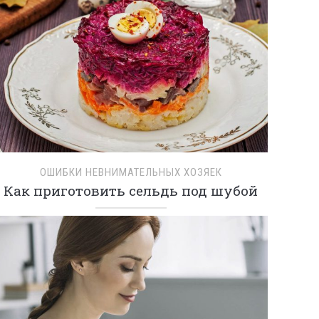
ОШИБКИ НЕВНИМАТЕЛЬНЫХ ХОЗЯЕК
Как приготовить сельдь под шубой