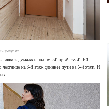
© Depositphotos
ьержка задумалась над новой проблемой. Ей
о лестнице на 6-й этаж длиннее пути на 3-й этаж. И
ты?