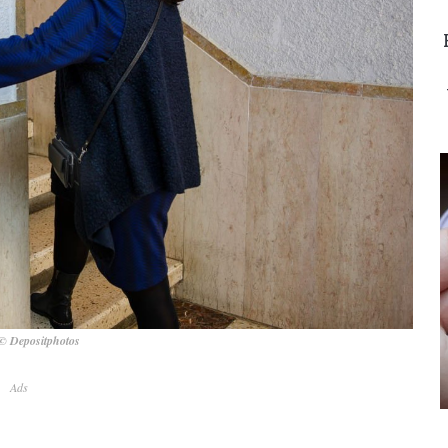
© Depositphotos
Ads