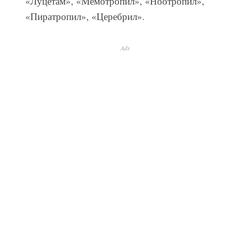
«Луцетам», «Мемотропил», «Ноотропил»,
«Пиратропил», «Церебрил».
Ads