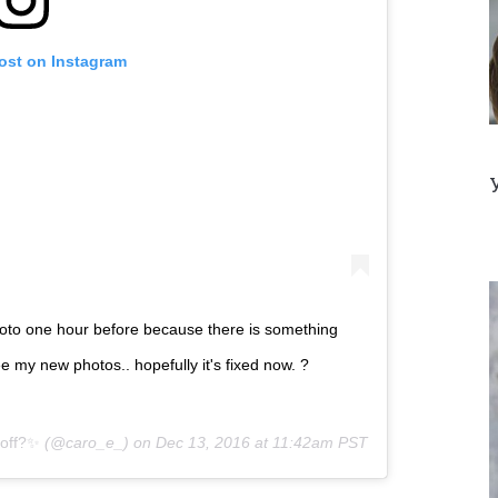
post on Instagram
photo one hour before because there is something
e my new photos.. hopefully it's fixed now. ?
off?✨
(@caro_e_) on
Dec 13, 2016 at 11:42am PST