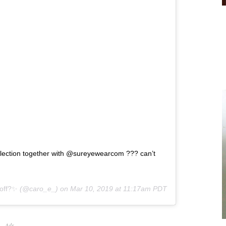
ollection together with @sureyewearcom ??? can’t
off?✨
(@caro_e_) on
Mar 10, 2019 at 11:17am PDT
Ads