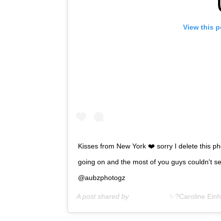
View this 
Kisses from New York ❤️ sorry I delete this 
going on and the most of you guys couldn't se
@aubzphotogz
A post shared by
⠀⠀⠀⠀⠀ ⠀ ⠀✨?Caroline Einh