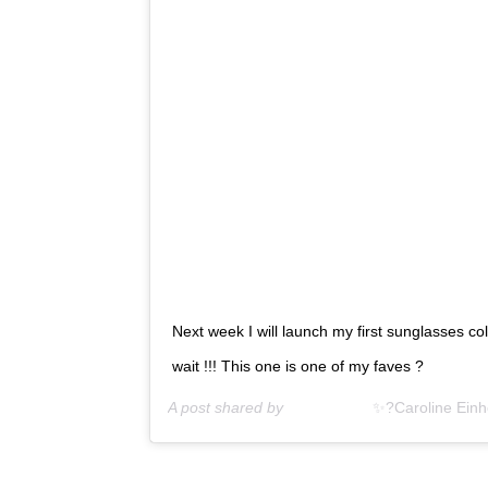
Next week I will launch my first sunglasses c
wait !!! This one is one of my faves ?
A post shared by
⠀⠀⠀⠀⠀ ⠀ ⠀✨?Caroline Einh