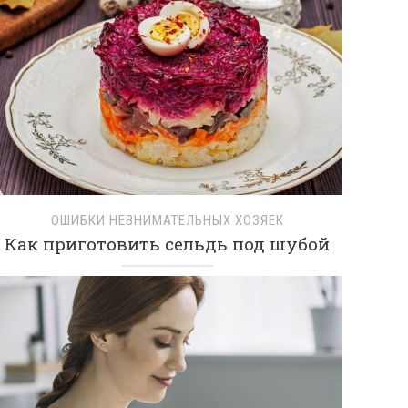
ОШИБКИ НЕВНИМАТЕЛЬНЫХ ХОЗЯЕК
Как приготовить сельдь под шубой