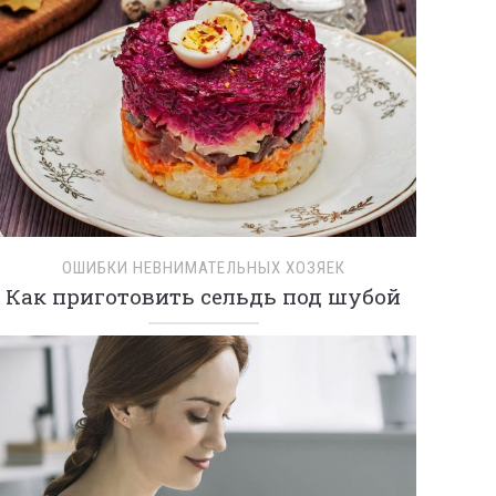
ОШИБКИ НЕВНИМАТЕЛЬНЫХ ХОЗЯЕК
Как приготовить сельдь под шубой