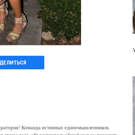
ДЕЛИТЬСЯ
боратория! Команда истинных единомышленников,
 в своем деле, объединенных общей целью: помогать