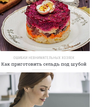
ОШИБКИ НЕВНИМАТЕЛЬНЫХ ХОЗЯЕК
Как приготовить сельдь под шубой