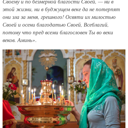
Своему и по безмерной благости Своей, — ни в
этой жизни, ни в буджущем веке да не потерпят
они зла за меня, грешного! Освяти их милостью
Своей и осени благодатью Своей, Всеблагий,
потому что пред всеми благословен Ты во веки
веков. Аминь»
.