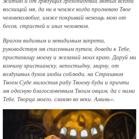
житию и от грядущих грехопадений лютых всегда
восхищай мя, да ни в чемже когда прогневаю Твое
человеколюбие, имже покрывай немощь мою от
бесов, страстей и злых человеков
.
Врагом видимым и невидимым запрети,
руководствуя мя спасенным путем, доведи к Тебе,
пристанищу моему и желаний моих краю. Даруй ми
кончину христианску, непостыдну, мирну, от
воздушных духов злобы соблюди, на Страшном
Твоем Суде милостив рабу Твоему буди и причти
мя одесную благословенным Твоим овцам, да с ними
Тебе, Творца моего, славлю во веки. Аминь»
.