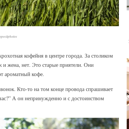
positphotos
крохотная кофейня в центре города. За столиком
ж и жена, нет. Это старые приятели. Они
т ароматный кофе.
вонок. Кто-то на том конце провода спрашивает
час?” А он непринужденно и с достоинством