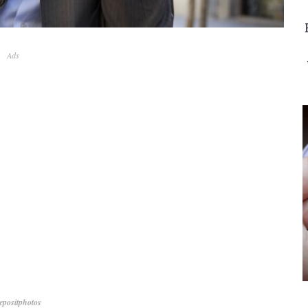
Ads
positphotos