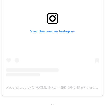
View this post on Instagram
A
post shared by О КОСМЕТИКЕ — ДЛЯ ЖИЗНИ (@tuturutu_webstudio)