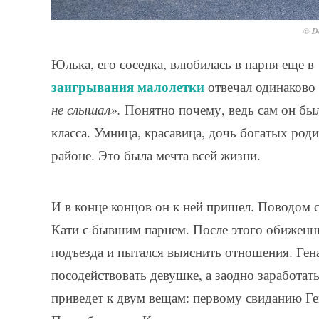
© De
Юлька, его соседка, влюбилась в парня еще в 
заигрывания малолетки
отвечал одинаково
не слышал».
Понятно почему, ведь сам он был
класса. Умница, красавица, дочь богатых род
районе. Это была мечта всей жизни.
И в конце концов он к ней пришел. Поводом
Кати с бывшим парнем. После этого обиженны
подъезда и пытался выяснить отношения. Ген
посодействовать девушке, а заодно заработат
приведет к двум вещам: первому свиданию Ген