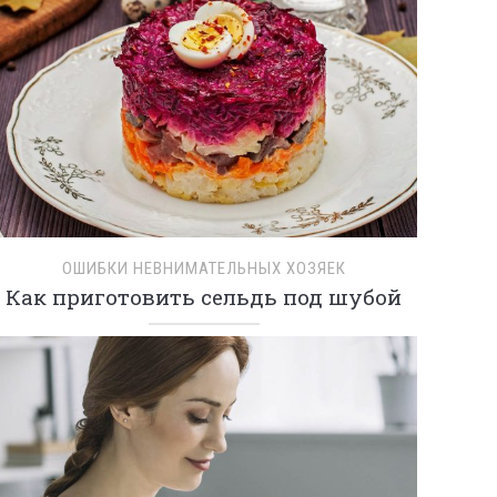
ОШИБКИ НЕВНИМАТЕЛЬНЫХ ХОЗЯЕК
Как приготовить сельдь под шубой