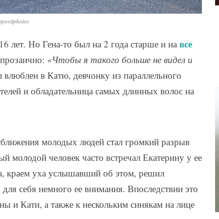
positphotos
все
16 лет. Но Гена-то был на 2 года старше и на
 прозаично:
«Чтобы я такого больше не видел и
 влюблен в Катю, девчонку из параллельного
ителей и обладательница самых длинных волос на
 сближения молодых людей стал громкий разрыв
й молодой человек часто встречал Екатерину у ее
а, краем уха услышавший об этом, решил
ь для себя немного ее внимания. Впоследствии это
ы и Кати, а также к нескольким синякам на лице