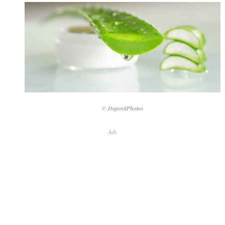
© DepositPhotos
Ads