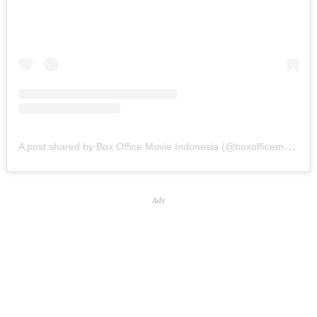
A
post shared by Box Office Movie Indonesia (@boxofficemovie_)
Ads