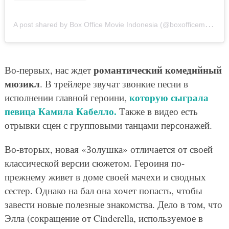
A
post shared by Box Office Movie Indonesia (@boxofficemovie_)
романтический комедийный
Во-первых, нас ждет
мюзикл
. В трейлере звучат звонкие песни в
которую сыграла
исполнении главной героини,
певица Камила Кабелло.
Также в видео есть
отрывки сцен с групповыми танцами персонажей.
Во-вторых, новая «Золушка» отличается от своей
классической версии сюжетом. Героиня по-
прежнему живет в доме своей мачехи и сводных
сестер. Однако на бал она хочет попасть, чтобы
завести новые полезные знакомства. Дело в том, что
Элла (сокращение от Cinderella, используемое в