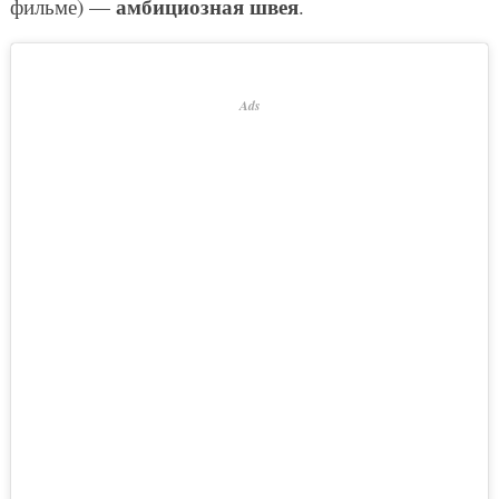
амбициозная швея
фильме) —
.
Ads