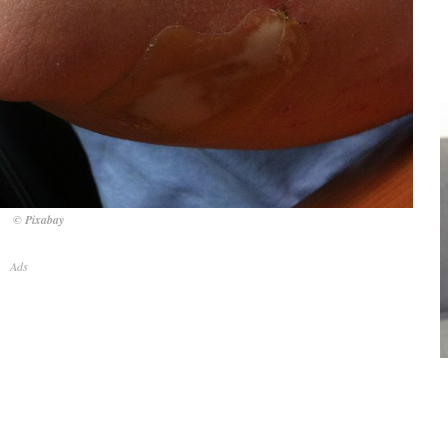
© Pixabay
Ads