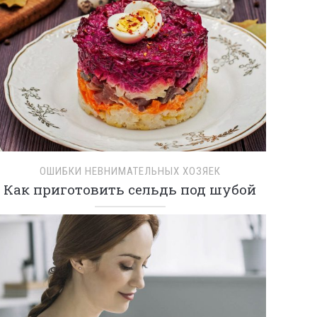
ОШИБКИ НЕВНИМАТЕЛЬНЫХ ХОЗЯЕК
Как приготовить сельдь под шубой