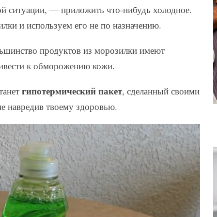
кой ситуации, — приложить что-нибудь холодное.
лки и используем его не по назначению.
ольшинство продуктов из морозилки имеют
ривести к обморожению кожи.
гипотермический пакет
танет
, сделанный своими
не навредив твоему здоровью.