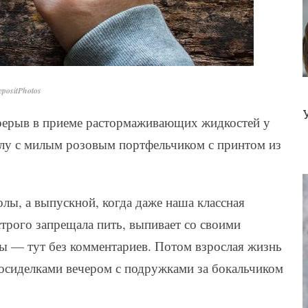
positPhotos
ерерыв в приеме растормаживающих жидкостей у
колу с милым розовым портфельчиком с принтом из
лы, а выпускной, когда даже наша классная
строго запрещала пить, выпивает со своими
ды — тут без комментариев. Потом взрослая жизнь
посиделками вечером с подружками за бокальчиком