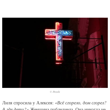
© Pexels
Лиля спросила у Алексея:
«Всё сгорело, дом сгорел?
А где дети?»
Женщина побледнела. Она никогда не