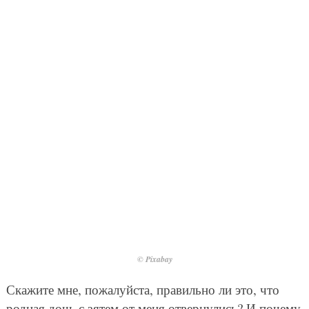
© Pixabay
Скажите мне, пожалуйста, правильно ли это, что
родная дочь с зятем от меня отвернулись? И почему