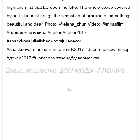
highland mist that lay upon the lake. The whole space covered
by soft blue mist brings the sensation of promise of something
beautiful and dear. Photo: @elena_zhun Video: @mirasfilm
#горнаяжемчужина #decor #decor2017
#shackirovajulia#shackirovajuliadecor
#shackirova_studio#trend #trends2017 #decormoscow#декор
#декор2017 #шакирова #тренд#декормосква
Допис, поширений ДОМ МОДЫ "FIRDAWS" (@firdaws_officiel)
Ads