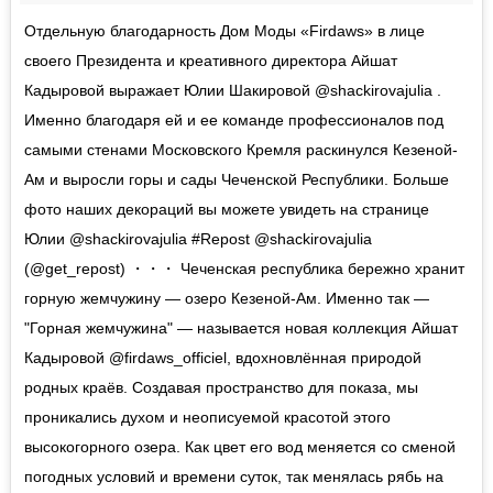
Отдельную благодарность Дом Моды «Firdaws» в лице
своего Президента и креативного директора Айшат
Кадыровой выражает Юлии Шакировой @shackirovajulia .
Именно благодаря ей и ее команде профессионалов под
самыми стенами Московского Кремля раскинулся Кезеной-
Ам и выросли горы и сады Чеченской Республики. Больше
фото наших декораций вы можете увидеть на странице
Юлии @shackirovajulia #Repost @shackirovajulia
(@get_repost) ・・・ Чеченская республика бережно хранит
горную жемчужину — озеро Кезеной-Ам. Именно так —
"Горная жемчужина" — называется новая коллекция Айшат
Кадыровой @firdaws_officiel, вдохновлённая природой
родных краёв. Создавая пространство для показа, мы
проникались духом и неописуемой красотой этого
высокогорного озера. Как цвет его вод меняется со сменой
погодных условий и времени суток, так менялась рябь на