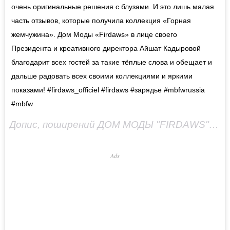
очень оригинальные решения с блузами. И это лишь малая
часть отзывов, которые получила коллекция «Горная
жемчужина». Дом Моды «Firdaws» в лице своего
Президента и креативного директора Айшат Кадыровой
благодарит всех гостей за такие тёплые слова и обещает и
дальше радовать всех своими коллекциями и яркими
показами! #firdaws_officiel #firdaws #зарядье #mbfwrussia
#mbfw
Допис, поширений ДОМ МОДЫ "FIRDAWS" (@firdaws_officiel)
Ads