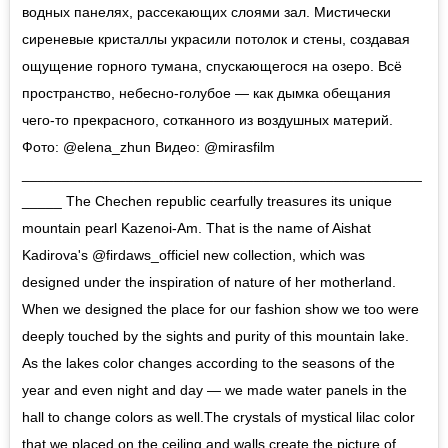
водных панелях, рассекающих слоями зал. Мистически
сиреневые кристаллы украсили потолок и стены, создавая
ощущение горного тумана, спускающегося на озеро. Всё
пространство, небесно-голубое — как дымка обещания
чего-то прекрасного, сотканного из воздушных материй.
Фото: @elena_zhun Видео: @mirasfilm
__________________________________________________
_____ The Chechen republic cearfully treasures its unique
mountain pearl Kazenoi-Am. That is the name of Aishat
Kadirova's @firdaws_officiel new collection, which was
designed under the inspiration of nature of her motherland.
When we designed the place for our fashion show we too were
deeply touched by the sights and purity of this mountain lake.
As the lakes color changes according to the seasons of the
year and even night and day — we made water panels in the
hall to change colors as well.The crystals of mystical lilac color
that we placed on the ceiling and walls create the picture of