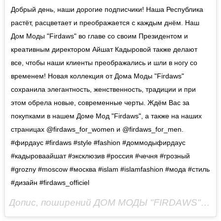
Добрый день, наши дорогие подписчики! Наша Республика
растёт, расцветает и преображается с каждым днём. Наш
Дом Моды "Firdaws" во главе со своим Президентом и
креативным директором Айшат Кадыровой также делают
все, чтобы наши клиенты преображались и шли в ногу со
временем! Новая коллекция от Дома Моды "Firdaws"
сохранила элегантность, женственность, традиции и при
этом обрела новые, современные черты. Ждём Вас за
покупками в нашем Доме Мод "Firdaws", а также на наших
страницах @firdaws_for_women и @firdaws_for_men.
#фирдаус #firdaws #style #fashion #доммодыфирдаус
#кадыроваайшат #эксклюзив #россия #чечня #грозный
#grozny #moscow #москва #islam #islamfashion #мода #стиль
#дизайн #firdaws_officiel
Допис, поширений ДОМ МОДЫ "FIRDAWS" (@firdaws_officiel)