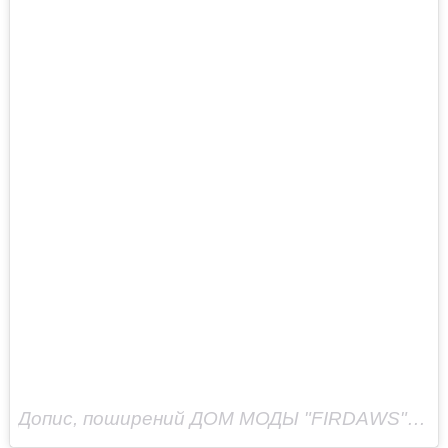
Допис, поширений ДОМ МОДЫ "FIRDAWS" (@firdaws_officiel)