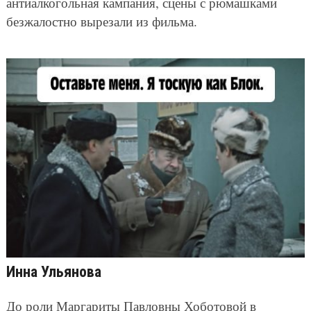
антиалкогольная кампания, сцены с рюмашками
безжалостно вырезали из фильма.
Инна Ульянова
До роли Маргариты Павловны Хоботовой в