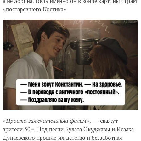
а не Зорина. Ведь именно он в конце картины играет
«постаревшего Костика».
«Просто замечательный фильм»
, — скажут
зрители 50+. Под песни Булата Окуджавы и Исаака
Дунаевского прошло их детство и беззаботная