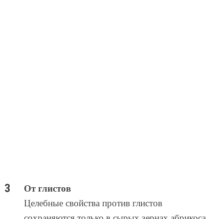
От глистов
Целебные свойства против глистов
сохраняются только в сырых зернах абрикоса.